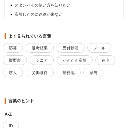
スタンバイの使い方を知りたい
応募したのに連絡が来ない
応募を取り消し（キャンセル）したい
退会方法を知りたい
よく見られている言葉
求人を検索したい
応募
選考結果
受付状況
メール
履歴書・職務経歴書を登録したい
求人の表示順はどのようにして決められますか
履歴書
シニア
かんたん応募
在宅
求人
労働条件
勤務地
給与
言葉のヒント
A-Z
ID